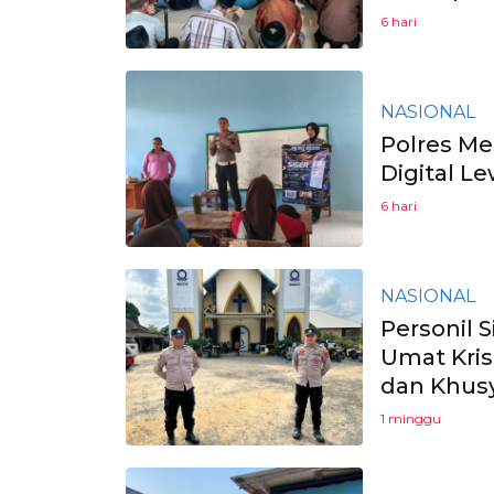
6 hari
NASIONAL
Polres Me
Digital L
6 hari
NASIONAL
Personil S
Umat Kris
dan Khus
1 minggu