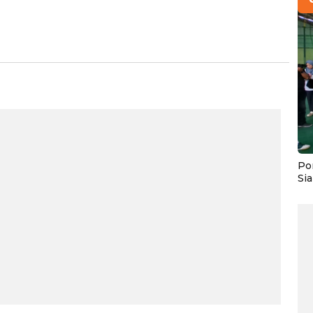
Po
Si