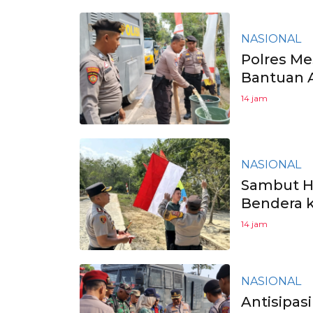
NASIONAL
Polres Me
Bantuan A
14 jam
NASIONAL
Sambut HU
Bendera 
14 jam
NASIONAL
Antisipas