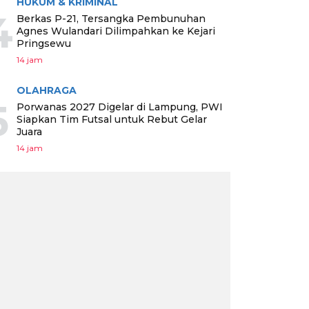
HUKUM & KRIMINAL
4
Berkas P-21, Tersangka Pembunuhan
Agnes Wulandari Dilimpahkan ke Kejari
Pringsewu
14 jam
OLAHRAGA
5
Porwanas 2027 Digelar di Lampung, PWI
Siapkan Tim Futsal untuk Rebut Gelar
Juara
14 jam