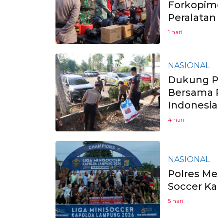
Forkopim
Peralatan
1 hari
NASIONAL
Dukung Pr
Bersama P
Indonesia
4 hari
NASIONAL
Polres Me
Soccer K
5 hari