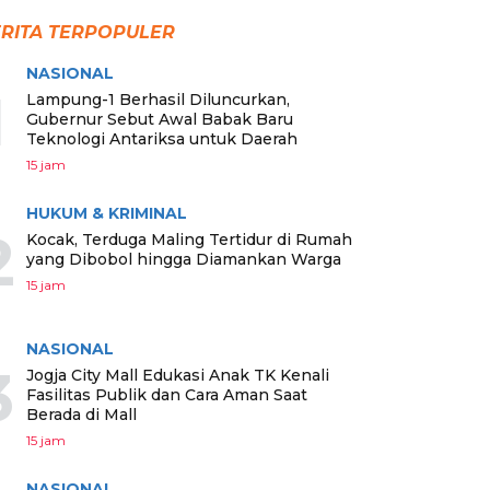
RITA TERPOPULER
NASIONAL
1
Lampung-1 Berhasil Diluncurkan,
Gubernur Sebut Awal Babak Baru
Teknologi Antariksa untuk Daerah
15 jam
HUKUM & KRIMINAL
2
Kocak, Terduga Maling Tertidur di Rumah
yang Dibobol hingga Diamankan Warga
15 jam
NASIONAL
3
Jogja City Mall Edukasi Anak TK Kenali
Fasilitas Publik dan Cara Aman Saat
Berada di Mall
15 jam
NASIONAL