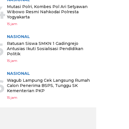
4
Mutasi Polri, Kombes Pol Ari Setyawan
Wibowo Resmi Nahkodai Polresta
Yogyakarta
15 jam
NASIONAL
5
Ratusan Siswa SMKN 1 Gadingrejo
Antusias Ikuti Sosialisasi Pendidikan
Politik
15 jam
NASIONAL
6
Wagub Lampung Cek Langsung Rumah
Calon Penerima BSPS, Tunggu SK
Kementerian PKP
15 jam